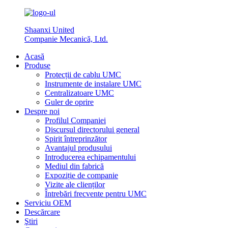
Shaanxi United
Companie Mecanică, Ltd.
Acasă
Produse
Protecții de cablu UMC
Instrumente de instalare UMC
Centralizatoare UMC
Guler de oprire
Despre noi
Profilul Companiei
Discursul directorului general
Spirit întreprinzător
Avantajul produsului
Introducerea echipamentului
Mediul din fabrică
Expoziție de companie
Vizite ale clienților
Întrebări frecvente pentru UMC
Serviciu OEM
Descărcare
Ştiri