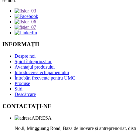
seniori.
INFORMAŢII
Despre noi
Spirit întreprinzător
Avantajul produsului
Introducerea echipamentului
Întrebări frecvente pentru UMC
Produse
Ştiri
Descărcare
CONTACTAȚI-NE
ADRESA
No.8, Mingguang Road, Baza de inovare și antreprenoriat, dist