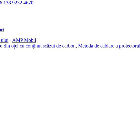
6 138 9232 4670
net
-ului
-
AMP Mobil
u din oțel cu conținut scăzut de carbon
,
Metoda de cablare a protectorul