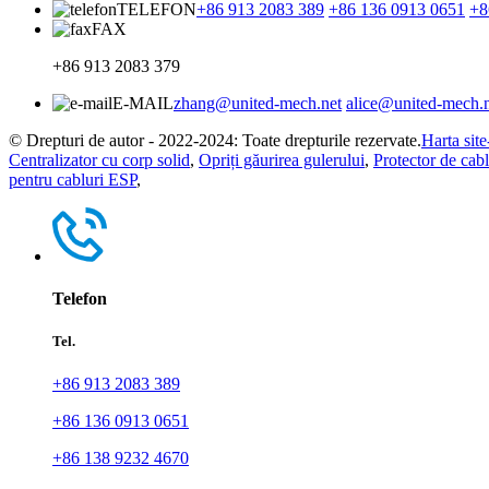
TELEFON
+86 913 2083 389
+86 136 0913 0651
+8
FAX
+86 913 2083 379
E-MAIL
zhang@united-mech.net
alice@united-mech.
© Drepturi de autor - 2022-2024: Toate drepturile rezervate.
Harta site
Centralizator cu corp solid
,
Opriți găurirea gulerului
,
Protector de cabl
pentru cabluri ESP
,
Telefon
Tel.
+86 913 2083 389
+86 136 0913 0651
+86 138 9232 4670